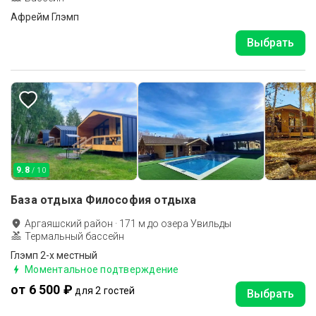
Афрейм Глэмп
Выбрать
9.8
/ 10
База отдыха Философия отдыха
Аргаяшский район
·
171
м до
озера Увильды
Термальный бассейн
Глэмп 2-х местный
Моментальное подтверждение
от 6 500 ₽
для 2 гостей
Выбрать