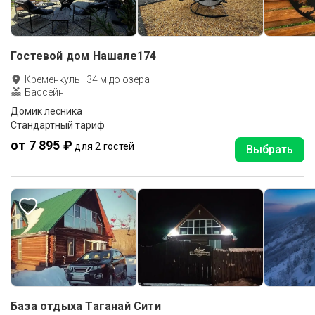
Гостевой дом Нашале174
Кременкуль
·
34
м до
озера
Бассейн
Домик лесника
Стандартный тариф
от 7 895 ₽
для 2 гостей
Выбрать
База отдыха Таганай Сити