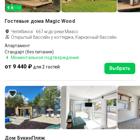
9.8
/ 10
Гостевые дома Magic Wood
Челябинск
·
667
м до
реки Миасс
Открытый бассейн у коттеджа, Каркасный бассейн
Апартамент
Стандарт (без питания)
Моментальное подтверждение
от 9 440 ₽
для 2 гостей
Выбрать
Дом БукинПляж