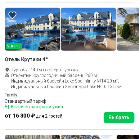
9.8
/ 10
★
Отель Крутики
4
Тургояк
·
140
м до
озера Тургояк
Открытый круглогодичный бассейн 260 м²,
Индивидуальный бассейн Lake Spa Infinity №14 20 м²,
Индивидуальный бассейн Senior Spa Lake №10 13.5 м²
Family
Стандартный тариф
Включен завтрак и ужин
от 16 300 ₽
для 2 гостей
Выбрать