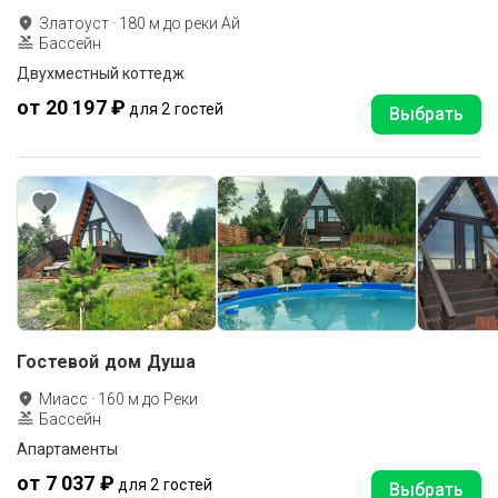
Златоуст
·
180
м до
реки Ай
Бассейн
Двухместный коттедж
от 20 197 ₽
для 2 гостей
Выбрать
Гостевой дом Душа
Миасс
·
160
м до
Реки
Бассейн
Апартаменты
от 7 037 ₽
для 2 гостей
Выбрать