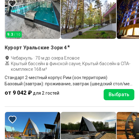
9.3
/ 10
★
Курорт Уральские Зори
4
Чебаркуль
·
70
м до
озера Еловое
Крытый бассейн в финской сауне, Крытый бассейн в СПА-
комплексе 168 м²
Стандарт 2-местный корпус Рим (осн.территория)
Базовый (завтрак): проживание, завтрак (шведский стол/меню-заказ)
от 9 042 ₽
для 2 гостей
Выбрать