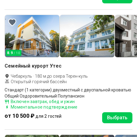
8.9
/ 10
Семейный курорт Утес
Чебаркуль
·
180
м до
озера Терен-куль
Открытый горячий бассейн
Стандарт (1 категории) двухместный с двуспальной кроватью
Общий Оздоровительный Полупансион
Включен завтрак, обед и ужин
Моментальное подтверждение
от 10 500 ₽
для 2 гостей
Выбрать