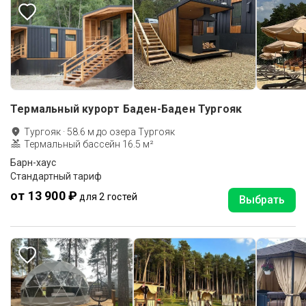
Термальный курорт Баден-Баден Тургояк
Тургояк
·
58.6
м до
озера Тургояк
Термальный бассейн 16.5 м²
Барн-хаус
Стандартный тариф
от 13 900 ₽
для 2 гостей
Выбрать