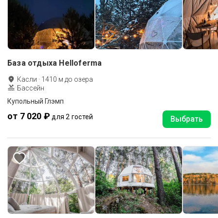
База отдыха Helloferma
Касли
·
1410
м до
озера
Бассейн
Купольный Глэмп
от 7 020 ₽
для 2 гостей
Выбрать