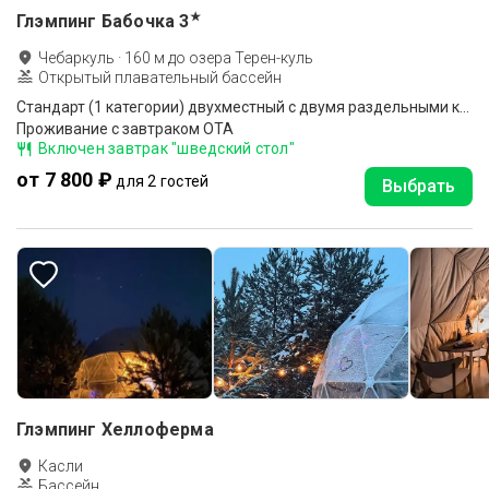
★
Глэмпинг Бабочка
3
Чебаркуль
·
160
м до
озера Терен-куль
Открытый плавательный бассейн
Стандарт (1 категории) двухместный с двумя раздельными кроватями 5 корпус
Проживание с завтраком ОТА
Включен завтрак "шведский стол"
от 7 800 ₽
для 2 гостей
Выбрать
Глэмпинг Хеллоферма
Касли
Бассейн