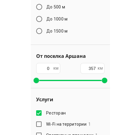
До 500 м
До 1000 м
До 1500 м
От поселка Аршана
км
км
Услуги
Ресторан
Wi-Fi на территории
1