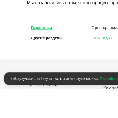
Мы позаботились о том, чтобы процесс бр
Глэмпинги
С рестораном
Другие разделы
Базы отдыха
Клиен
Чтобы улучшить работу сайта, мы используем cookies.
Подробне
13 лет с вами
Как за
© 2013–2026
ООО «Здоровый отдых»
Как оп
ИНН 3444206866
Акции
Пользовательское соглашение
Блог