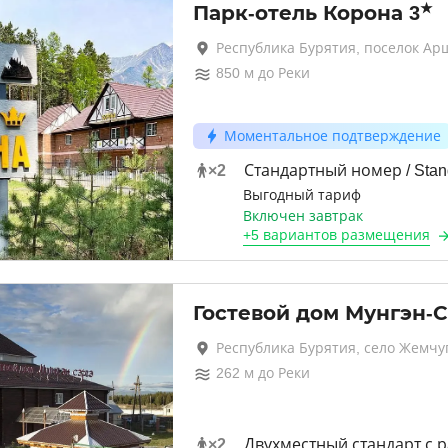
★
Парк-отель Корона
3
Республика Бурятия, поселок Ар
850
м до
Реки
Моментальное подтверждение
×
2
Стандартный номер / Sta
Выгодный тариф
Включен завтрак
+
5 вариантов
размещения
Гостевой дом Мунгэн-С
Республика Бурятия, село Жемчу
262
м до
Реки
×
2
Двухместный стандарт с 