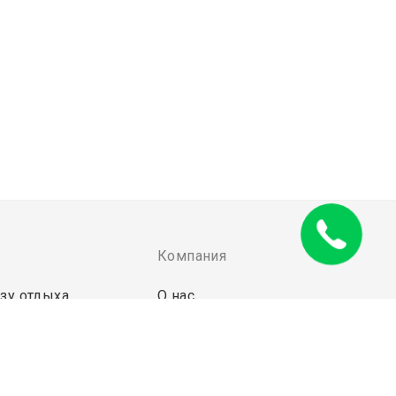
Компания
зу отдыха
О нас
ы для базы отдыха
Почему мы?
транет
Вакансии
Контакты