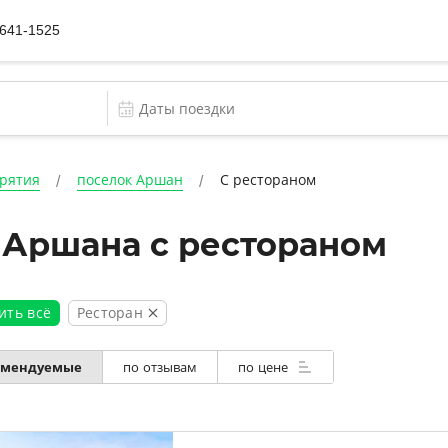
 641-1525
урятия
поселок Аршан
С рестораном
 Аршана с рестораном
Ресторан
ить всё
омендуемые
по отзывам
по цене