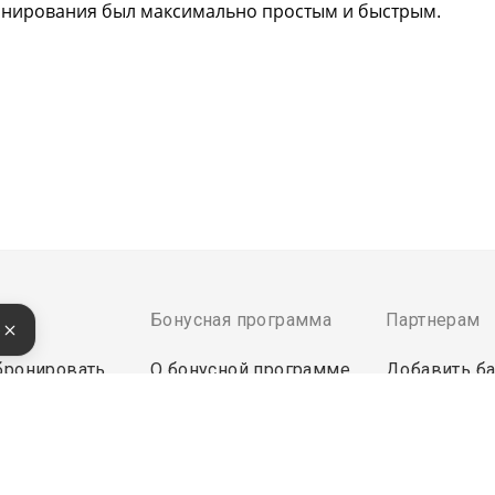
онирования был максимально простым и быстрым.
там
Бонусная программа
Партнерам
е
бронировать
О бонусной программе
Добавить ба
латить
Кешбек
Инструмент
Бонусы за отзыв
Войти в экс