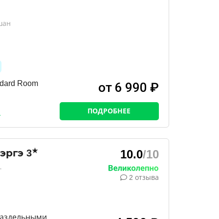
шан
ndard Room
от 6 990 ₽
ПОДРОБНЕЕ
★
эргэ
3
10.0
/10
г
2 отзыва
раздельными