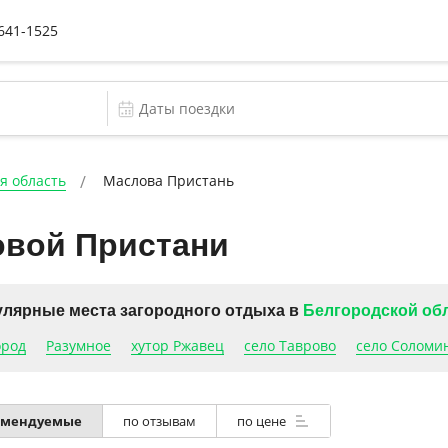
 641-1525
я область
Маслова Пристань
овой Пристани
лярные места загородного отдыха в
Белгородской об
ород
Разумное
хутор Ржавец
село Таврово
село Соломи
омендуемые
по отзывам
по цене