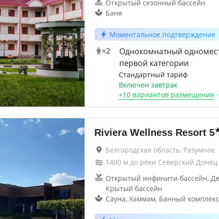
Открытый сезонный бассейн
Баня
Моментальное подтверждение
Однокомнатный одномес
×
2
первой категории
Стандартный тариф
Включен завтрак
+
10 вариантов
размещения
Riviera Wellness Resort
5
Белгородская область, Разумное
1400
м до
реки Северский Донец
Открытый инфинити-бассейн, Де
Крытый бассейн
Сауна, Хаммам, Банный комплекс