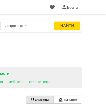
Войти
ласти
но
Шебекино
село Титовка
Списком
На карте