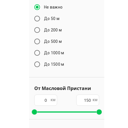
Не важно
До 50 м
До 200 м
До 500 м
До 1000 м
До 1500 м
От Масловой Пристани
км
км