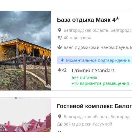
★
База отдыха Маяк
4
Белгородская область, Белгород
40
м до
озера
Баня с домиком и чаном, Сауна, 
Моментальное подтверждение
Глэмпинг Standart
×
2
Без питания
+
10 вариантов
размещения
Гостевой комплекс Бело
Белгородская область, Белгород
887
м до
реки Разумной