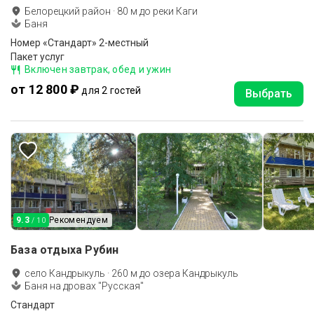
Белорецкий район
·
80
м до
реки Каги
Баня
Номер «Стандарт» 2-местный
Пакет услуг
Включен завтрак, обед и ужин
от 12 800 ₽
для 2 гостей
Выбрать
9.3
Рекомендуем
/ 10
База отдыха Рубин
село Кандрыкуль
·
260
м до
озера Кандрыкуль
Баня на дровах "Русская"
Стандарт