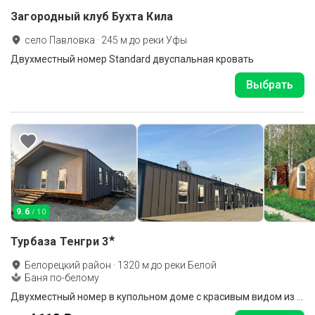
Загородный клуб Бухта Кила
село Павловка
·
245
м до
реки Уфы
Двухместный номер Standard двуспальная кровать
Выбрать
9.6
/ 10
★
Турбаза Тенгри
3
Белорецкий район
·
1320
м до
реки Белой
Баня по-белому
Двухместный номер в купольном доме с красивым видом из окна 2 отдельные кровати