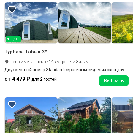
9.0
/ 10
★
Турбаза Табын
3
село Имендяшево
·
145
м до
реки Зилим
Двухместный номер Standard с красивым видом из окна двуспальная кровать
от 4 479 ₽
для 2 гостей
Выбрать