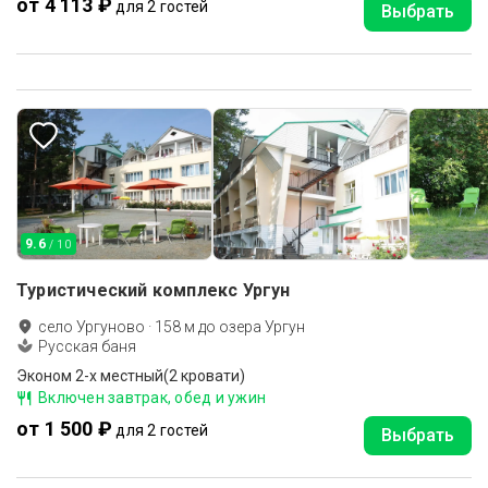
от 4 113 ₽
для 2 гостей
Выбрать
9.6
/ 10
Туристический комплекс Ургун
село Ургуново
·
158
м до
озера Ургун
Русская баня
Эконом 2-х местный(2 кровати)
Включен завтрак, обед и ужин
от 1 500 ₽
для 2 гостей
Выбрать