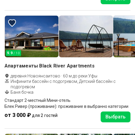
9.9
/ 10
Апартаменты Black River Apartments
деревня Новоянсаитово
·
60
м до
реки Уфы
Инфинити бассейн с подогревом, Детский бассейн с
подогревом
Баня бочка
Стандарт 2-местный Мини-отель
Блек Ривер (проживание): проживание в выбранно категории
от 3 000 ₽
для 2 гостей
Выбрать