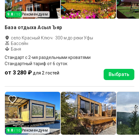
9.8
Рекомендуем
/ 10
База отдыха Асыл Ъяр
село Красный Ключ
·
300
м до
реки Уфы
Бассейн
Баня
Стандарт с 2-мя раздельными кроватями
Стандартный тариф от 6 суток
от 3 280 ₽
для 2 гостей
Выбрать
9.8
Рекомендуем
/ 10