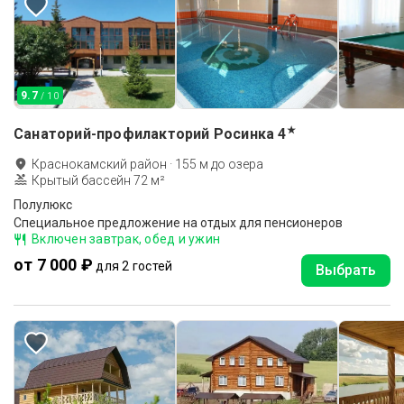
9.7
/ 10
★
Санаторий-профилакторий Росинка
4
Краснокамский район
·
155
м до
озера
Крытый бассейн 72 м²
Полулюкс
Специальное предложение на отдых для пенсионеров
Включен завтрак, обед и ужин
от 7 000 ₽
для 2 гостей
Выбрать