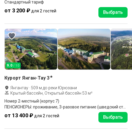
Стандартный тариф
от 3 200 ₽
для 2 гостей
Выбрать
9.0
/ 10
★
Курорт Янган-Тау
3
Янгантау
·
509
м до
реки Юрюзани
Крытый бассейн, Открытый бассейн 53 м²
Номер 2-местный (корпус 7)
ПЕНСИОНЕРЫ: проживание, 3-разовое питание (шведский стол), санаторно-курортное лечение.
от 13 400 ₽
для 2 гостей
Выбрать