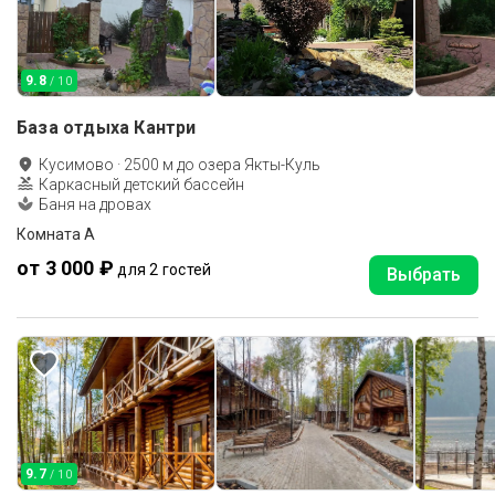
9.8
/ 10
База отдыха Кантри
Кусимово
·
2500
м до
озера Якты-Куль
Каркасный детский бассейн
Баня на дровах
Комната А
от 3 000 ₽
для 2 гостей
Выбрать
9.7
/ 10