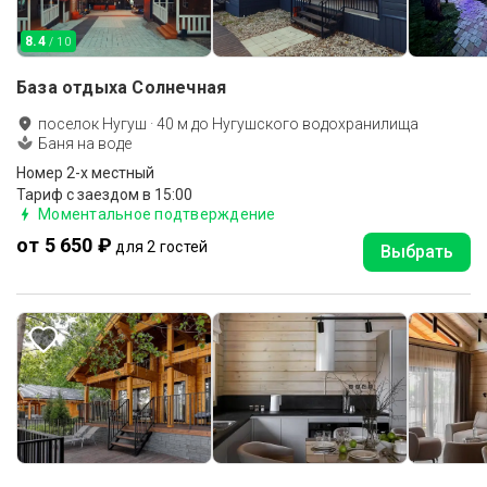
8.4
/ 10
База отдыха Солнечная
поселок Нугуш
·
40
м до
Нугушского водохранилища
Баня на воде
Номер 2-х местный
Тариф с заездом в 15:00
Моментальное подтверждение
от 5 650 ₽
для 2 гостей
Выбрать