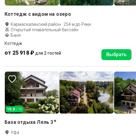
Коттедж с видом на озеро
Кармаскалинский район
·
254
м до
Реки
Открытый плавательный бассейн
Баня
Коттедж
от 25 918 ₽
для 2 гостей
Выбрать
10.0
/ 10
★
База отдыха Лель
3
Уфа