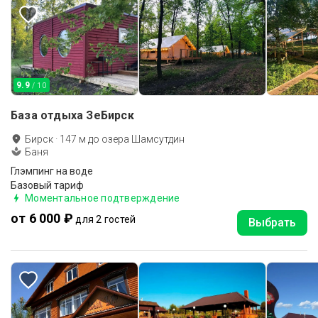
9.9
/ 10
База отдыха ЗеБирск
Бирск
·
147
м до
озера Шамсутдин
Баня
Глэмпинг на воде
Базовый тариф
Моментальное подтверждение
от 6 000 ₽
для 2 гостей
Выбрать