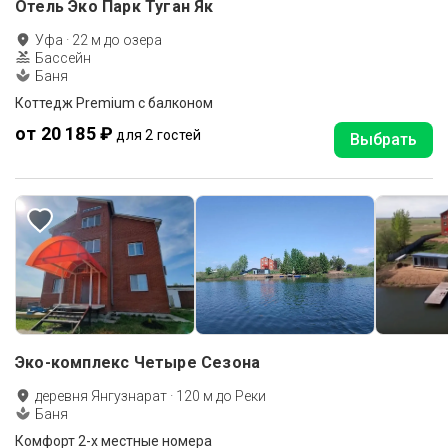
Отель Эко Парк Туган Як
Уфа
·
22
м до
озера
Бассейн
Баня
Коттедж Premium с балконом
от 20 185 ₽
для 2 гостей
Выбрать
Эко-комплекс Четыре Сезона
деревня Янгузнарат
·
120
м до
Реки
Баня
Комфорт 2-х местные номера