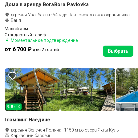
Дома в аренду BoraBora.Pavlovka
деревня Уразбахты
·
54
м до
Павловского водохранилища
Баня
Малый дом
Стандартный тариф
Моментальное подтверждение
от 6 700 ₽
для 2 гостей
Выбрать
9.8
/ 10
Глэмпинг Наедине
деревня Зеленая Поляна
·
1150
м до
озера Якты-Куль
Каркасный бассейн