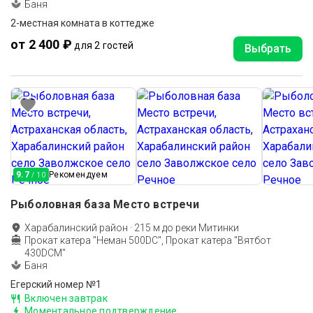
Баня
2-местная комната в коттедже
от 2 400 ₽
для 2 гостей
Выбрать
9.7
Рекомендуем
/ 10
Рыболовная база Место встречи
Харабалинский район
·
215
м до
реки Митинки
Прокат катера "Неман 500DC", Прокат катера "Вятбот
430DCM"
Баня
Егерский номер №1
Включен завтрак
Моментальное подтверждение