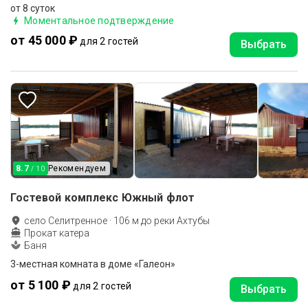
от 8 суток
Моментальное подтверждение
от 45 000 ₽
для 2 гостей
Выбрать
8.7
Рекомендуем
/ 10
Гостевой комплекс Южный флот
село Селитренное
·
106
м до
реки Ахтубы
Прокат катера
Баня
3-местная комната в доме «Галеон»
от 5 100 ₽
для 2 гостей
Выбрать