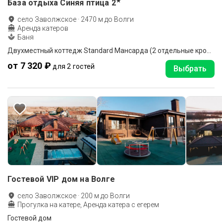
★
База отдыха Синяя птица
2
село Заволжское
·
2470
м до
Волги
Аренда катеров
Баня
Двухместный коттедж Standard Мансарда (2 отдельные кровати)
от 7 320 ₽
для 2 гостей
Выбрать
Гостевой VIP дом на Волге
село Заволжское
·
200
м до
Волги
Прогулка на катере, Аренда катера с егерем
Гостевой дом