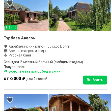
9.2
/ 10
Турбаза Авалон
Харабалинский район
·
65
м до
Волги
Аренда катеров и лодок
Русская баня
Стандарт 2-местный блочный (с общим входом)
Полупансион
Включен завтрак, обед и ужин
от 6 000 ₽
для 2 гостей
Выбрать