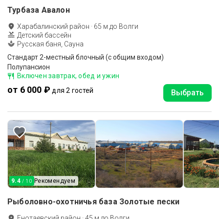
Турбаза Авалон
Харабалинский район
·
65
м до
Волги
Детский бассейн
Русская баня, Сауна
Стандарт 2-местный блочный (с общим входом)
Полупансион
Включен завтрак, обед и ужин
от 6 000 ₽
для 2 гостей
Выбрать
9.4
Рекомендуем
/ 10
Рыболовно-охотничья база Золотые пески
Енотаевский район
·
45
м до
Волги