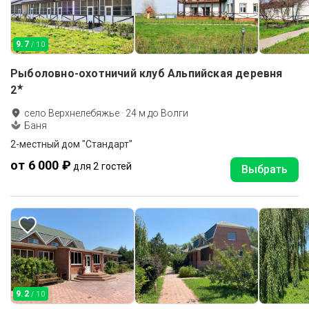
9.7
/ 10
Рыболовно-охотничий клуб Альпийская деревня
★
2
село Верхнелебяжье
·
24
м до
Волги
Баня
2-местный дом "Стандарт"
от 6 000 ₽
для 2 гостей
Выбрать
9.2
/ 10