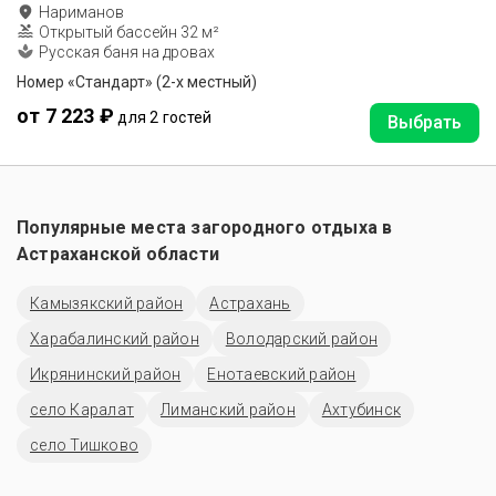
Нариманов
Открытый бассейн 32 м²
Русская баня на дровах
Номер «Стандарт» (2-х местный)
от 7 223 ₽
для 2 гостей
Выбрать
Популярные места загородного отдыха в
Астраханской области
Камызякский район
Астрахань
Харабалинский район
Володарский район
Икрянинский район
Енотаевский район
село Каралат
Лиманский район
Ахтубинск
село Тишково