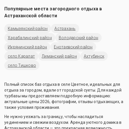
Популярные места загородного отдыха в
Астраханской области
Камызякский район
Астрахань
Харабалинский район
Володарский район
Икрянинский район
Енотаевский район
село Каралат
Лиманский район
Ахтубинск
село Тишково
Полный список баз отдыха в селе Цветное, идеальных для
отдыха за городом, вдали от городской суеты. Для каждой
турбазы мы предоставляем подробную информацию:
актуальные цены 2026, фотографии, отзывы отдыхающих, а
также условия проживания.
Не нужно уезжать за границу, чтобы насладиться
уединением и свежим воздухом. Аренда уютного домика в
Астраханской области — это прекрасная возможность