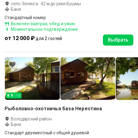
село Зеленга
·
42
м до
реки Бушмы
Баня
Стандартный номер
Включен завтрак, обед и ужин
Моментальное подтверждение
от 12 000 ₽
для 2 гостей
Выбрать
8.9
/ 10
Рыболовно-охотничья база Нерестина
Володарский район
Баня
Стандарт двухместный с общей душевой