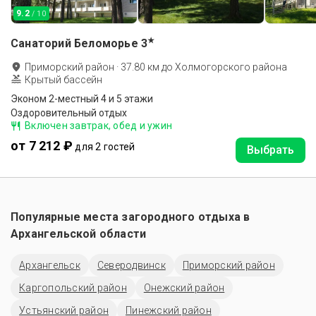
9.2
/ 10
★
Санаторий Беломорье
3
Приморский район
·
37.80
км до
Холмогорского района
Крытый бассейн
Эконом 2-местный 4 и 5 этажи
Оздоровительный отдых
Включен завтрак, обед и ужин
от 7 212 ₽
для 2 гостей
Выбрать
Популярные места загородного отдыха в
Архангельской области
Архангельск
Северодвинск
Приморский район
Каргопольский район
Онежский район
Устьянский район
Пинежский район