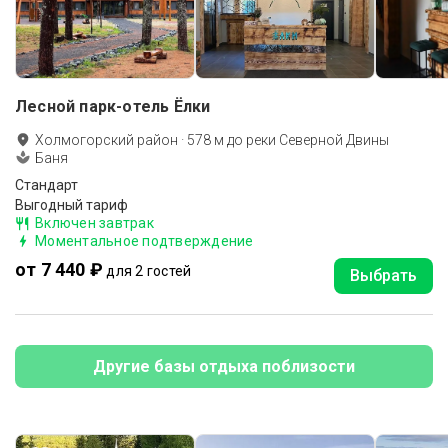
Лесной парк-отель Ёлки
Холмогорский район
·
578
м до
реки Северной Двины
Баня
Стандарт
Выгодный тариф
Включен завтрак
Моментальное подтверждение
от 7 440 ₽
для 2 гостей
Выбрать
Другие базы отдыха поблизости