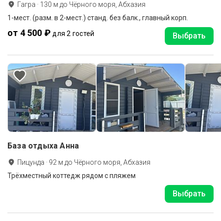
Гагра
·
130
м до
Чёрного моря, Абхазия
1-мест. (разм. в 2-мест.) станд. без балк., главный корп.
от 4 500 ₽
для 2 гостей
Выбрать
База отдыха Анна
Пицунда
·
92
м до
Чёрного моря, Абхазия
Трёхместный коттедж рядом с пляжем
Выбрать