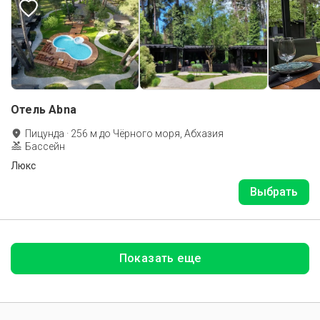
Отель Abna
Пицунда
·
256
м до
Чёрного моря, Абхазия
Бассейн
Люкс
Выбрать
Показать еще