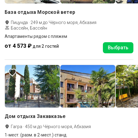
База отдыха Морской ветер
Пицунда
·
249
м до
Чёрного моря, Абхазия
Бассейн, Бассейн
Апартаменты рядом с пляжем
от 4 573 ₽
для 2 гостей
Выбрать
Дом отдыха Закавказье
Гагра
·
450
м до
Чёрного моря, Абхазия
1-мест. (разм. в 2-мест.) станд.