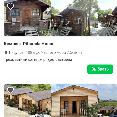
Кемпинг Pitsunda House
Пицунда
·
108
м до
Чёрного моря, Абхазия
Трёхместный коттедж рядом с пляжем
Выбрать