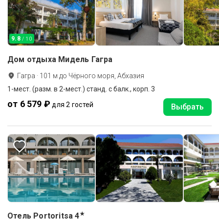
9.8
/ 10
Дом отдыха Мидель Гагра
Гагра
·
101
м до
Чёрного моря, Абхазия
1-мест. (разм. в 2-мест.) станд. с балк., корп. 3
от 6 579 ₽
для 2 гостей
Выбрать
★
Отель Portoritsa
4