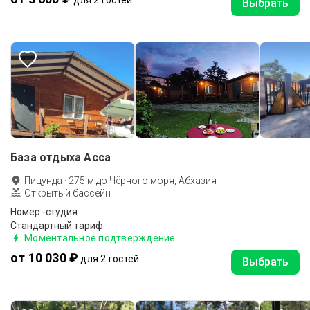
для 2 гостей
Выбрать
База отдыха Асса
Пицунда
·
275
м до
Чёрного моря, Абхазия
Открытый бассейн
Номер -студия
Стандартный тариф
Моментальное подтверждение
от 10 030 ₽
для 2 гостей
Выбрать