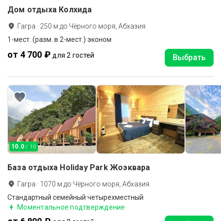
Дом отдыха Колхида
Гагра
·
250
м до
Чёрного моря, Абхазия
1-мест. (разм. в 2-мест.) эконом
от 4 700 ₽
для 2 гостей
Выбрать
10.0
/ 10
База отдыха Holiday Park Жоэквара
Гагра
·
1070
м до
Чёрного моря, Абхазия
Стандартный семейный четырехместный
Моментальное подтверждение