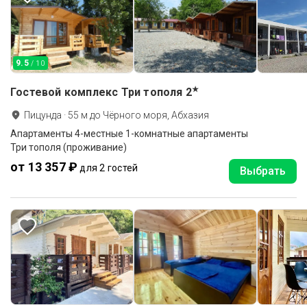
9.5
/ 10
★
Гостевой комплекс Три тополя
2
Пицунда
·
55
м до
Чёрного моря, Абхазия
Апартаменты 4-местные 1-комнатные апартаменты
Три тополя (проживание)
от 13 357 ₽
для 2 гостей
Выбрать