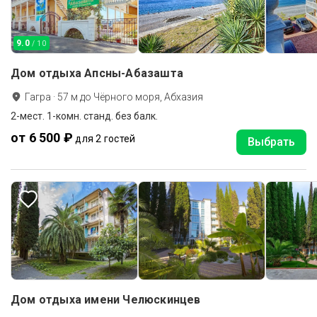
9.0
/ 10
Дом отдыха Апсны-Абазашта
Гагра
·
57
м до
Чёрного моря, Абхазия
2-мест. 1-комн. станд. без балк.
от 6 500 ₽
для 2 гостей
Выбрать
Дом отдыха имени Челюскинцев