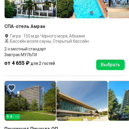
СПА-отель Амран
Гагра
·
150
м до
Чёрного моря, Абхазия
Бассейн возле сауны, Открытый бассейн
2-x местный стандарт
Завтрак МУЛЬТИ
от 4 655 ₽
для 2 гостей
Выбрать
9.6
/ 10
Пансионат Пицунда ОП