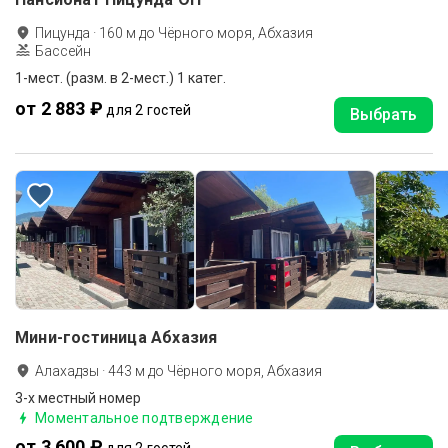
Пицунда
·
160
м до
Чёрного моря, Абхазия
Бассейн
1-мест. (разм. в 2-мест.) 1 катег.
от 2 883 ₽
для 2 гостей
Выбрать
Мини-гостиница Абхазия
Алахадзы
·
443
м до
Чёрного моря, Абхазия
3-х местный номер
Моментальное подтверждение
от 3 600 ₽