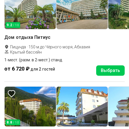
9.2
/ 10
Дом отдыха Питиус
Пицунда
·
150
м до
Чёрного моря, Абхазия
Крытый бассейн
1-мест. (разм. в 2-мест.) станд.
от 6 720 ₽
для 2 гостей
Выбрать
8.8
/ 10