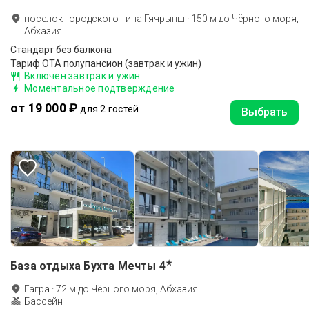
поселок городского типа Гячрыпш
·
150
м до
Чёрного моря,
Абхазия
Стандарт без балкона
Тариф OTA полупансион (завтрак и ужин)
Включен завтрак и ужин
Моментальное подтверждение
от 19 000 ₽
для 2 гостей
Выбрать
★
База отдыха Бухта Мечты
4
Гагра
·
72
м до
Чёрного моря, Абхазия
Бассейн