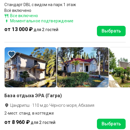
Стандарт DBL с видом на парк 1 этаж
Всё включено
Все включено
Моментальное подтверждение
от 13 000 ₽
для 2 гостей
Выбрать
База отдыха ЭРА (Гагра)
Цандрипш
·
110
м до
Чёрного моря, Абхазия
2-мест. станд. в коттедже
от 8 960 ₽
для 2 гостей
Выбрать